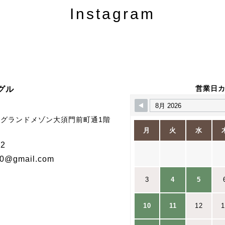
Instagram
営業日
ーグル
5 グランドメゾン大須門前町通1階
月
火
水
92
20@gmail.com
3
4
5
10
11
12
1